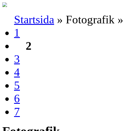
Startsida
» Fotografik »
1
2
3
4
5
6
7